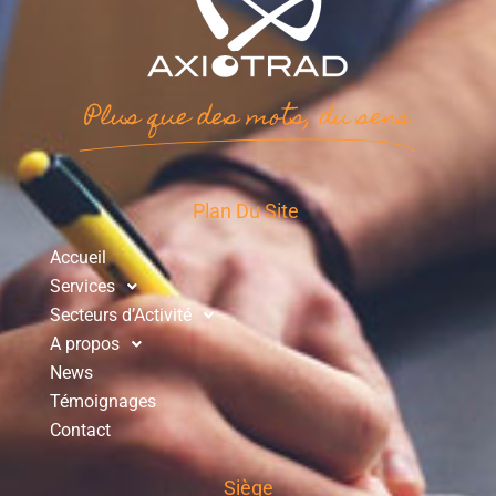
Plus que des mots, du sens
Plan Du Site
Accueil
Services
Secteurs d’Activité
A propos
News
Témoignages
Contact
Siège