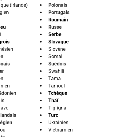
ique (Irlande)
Polonais
gien
Portugais
Roumain
reu
Russe
i
Serbe
rois
Slovaque
nésien
Slovène
en
Somali
nais
Suédois
er
Swahili
on
Tama
anien
Tamoul
édonien
Tchèque
is
Thaï
dave
Tigrigna
landais
Turc
égien
Ukrainien
dou
Vietnamien