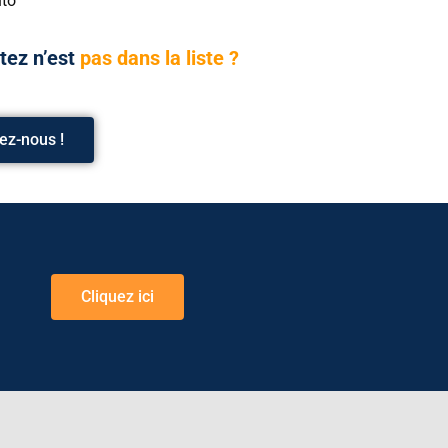
to
tez n’est
pas dans la liste ?
ez-nous !
Cliquez ici