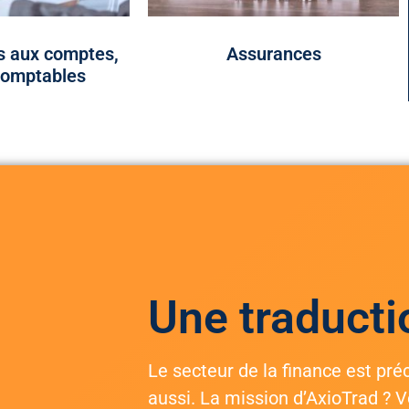
 aux comptes,
Assurances
comptables
Une traducti
Le secteur de la finance est pré
aussi. La mission d’AxioTrad ? 