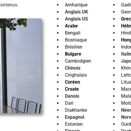
contenus.
Amharique
Gaél
Anglais UK
Geor
Anglais US
Grec
Arabe
Héb
Bengali
Hind
Bosniaque
Hong
Brésilien
Indo
Bulgare
Itali
Cambodgien
Japo
Chinois
Khm
Cinghalais
Lett
Coréen
Litu
Croate
Mac
Danois
Mala
Dari
Mol
Diakhanke
Néer
Espagnol
Norv
Estonien
Our