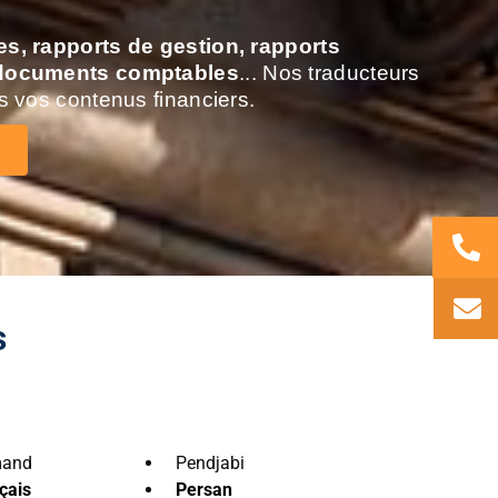
es, rapports de gestion, rapports
 documents comptables
... Nos traducteurs
s vos contenus financiers.
s
mand
Pendjabi
çais
Persan