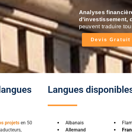
Analyses financièr
d'investissement,
peuvent traduire tou
Devis Gratuit
 langues
Langues disponible
os projets
en 50
Albanais
Fla
raducteurs,
Allemand
Fran