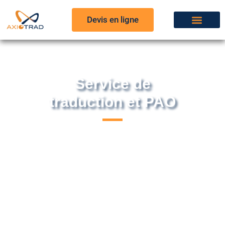
Devis en ligne
Service de
traduction et PAO
Au sein de l’agence spécialisée AxioTrad,
infographistes et traducteurs collaborent au
quotidien. Leur objectif ? Une
traduction et
une
mise en page de qualité pour tous vos
contenus.