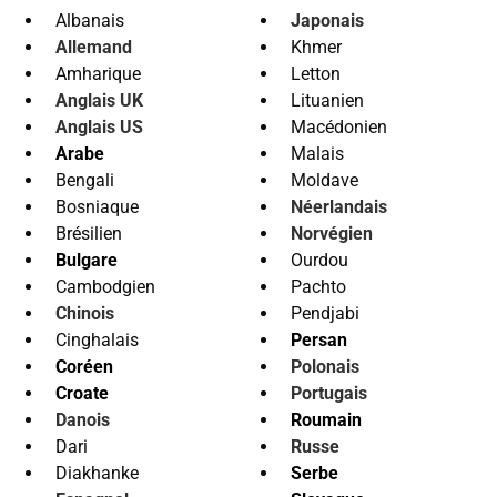
Albanais
Japonais
Allemand
Khmer
Amharique
Letton
Anglais UK
Lituanien
Anglais US
Macédonien
Arabe
Malais
Bengali
Moldave
Bosniaque
Néerlandais
Brésilien
Norvégien
Bulgare
Ourdou
Cambodgien
Pachto
Chinois
Pendjabi
Cinghalais
Persan
Coréen
Polonais
Croate
Portugais
Danois
Roumain
Dari
Russe
Diakhanke
Serbe