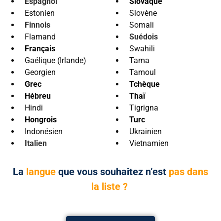
Espagnol
Slovaque
Estonien
Slovène
Finnois
Somali
Flamand
Suédois
Français
Swahili
Gaélique (Irlande)
Tama
Georgien
Tamoul
Grec
Tchèque
Hébreu
Thaï
Hindi
Tigrigna
Hongrois
Turc
Indonésien
Ukrainien
Italien
Vietnamien
La
langue
que vous souhaitez n’est
pas dans
la liste ?