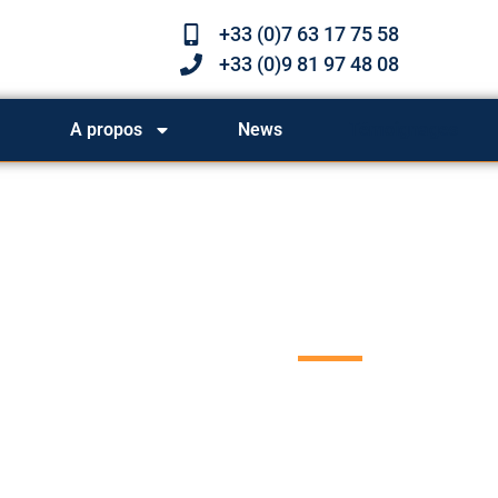
+33 (0)7 63 17 75 58
+33 (0)9 81 97 48 08
A propos
News
Témoignages
Témoi
Découvrez les témoi
services de traducti
laisser un avis !