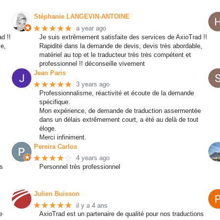
Stéphanie LANGEVIN-ANTOINE
★★★★★
a year ago
d !!
Je suis extrêmement satisfaite des services de AxioTrad !!
le,
Rapidité dans la demande de devis, devis très abordable,
matériel au top et le traducteur très très compétent et
professionnel !! déconseille vivement
Jean Paris
★★★★★
3 years ago
Professionnalisme, réactivité et écoute de la demande
spécifique.
Mon expérience, de demande de traduction assermentée
dans un délais extrêmement court, a été au delà de tout
éloge.
Merci infiniment.
Pereira Carlos
★★★★
☆
4 years ago
ès
Personnel très professionnel
Julien Buisson
★★★★★
il y a 4 ans
e
AxioTrad est un partenaire de qualité pour nos traductions