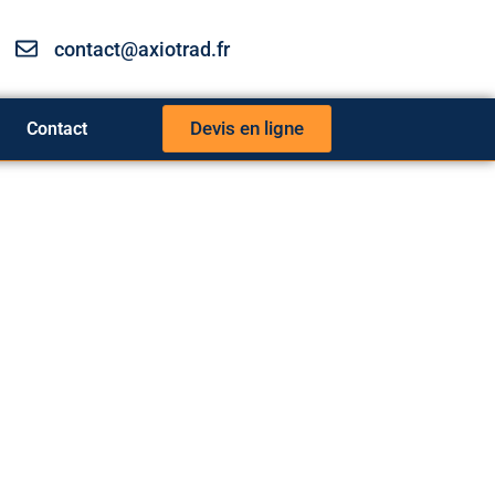
contact@axiotrad.fr
Devis en ligne
Contact
gnages
gnages de nos clients satisfaits de nos
on ou d'interprétation. N'hésitez pas à nous