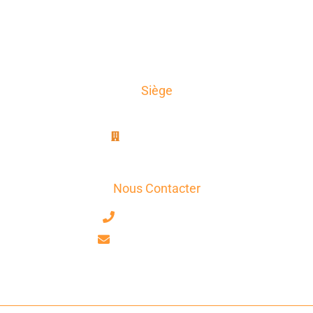
News
Témoignages
Contact
Siège
AxioTrad
8B, rue Jablinot
77100 Meaux
Nous Contacter
+33 7 63 17 75 58
contact@axiotrad.fr
Facebook
LinkedIn