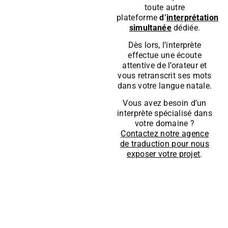
toute autre
plateforme
d’
interprétation
simultanée
dédiée.
Dès lors, l’interprète
effectue une écoute
attentive de l’orateur et
vous retranscrit ses mots
dans votre langue natale.
Vous avez besoin d’un
interprète spécialisé dans
votre domaine ?
Contactez notre agence
de traduction pour nous
exposer votre projet
.
La mise en place d’une
Comment
solution d’interprétation
mettre en
à distance
dépend avant
tout de vos besoins.
place une