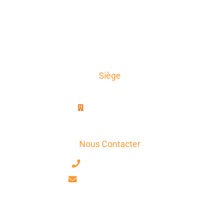
A propos
News
Témoignages
Contact
Siège
AxioTrad
8B, rue Jablinot
77100 Meaux
Nous Contacter
+33 7 63 17 75 58
contact@axiotrad.fr
Facebook
LinkedIn