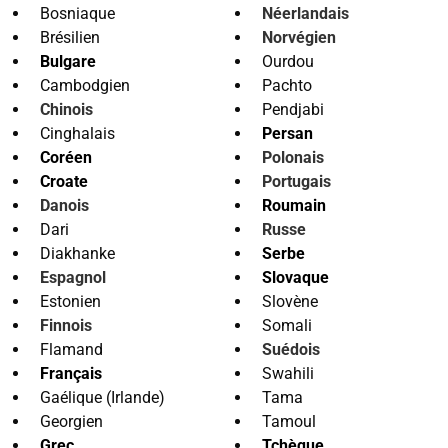
Bosniaque
Néerlandais
Brésilien
Norvégien
Bulgare
Ourdou
Cambodgien
Pachto
Chinois
Pendjabi
Cinghalais
Persan
Coréen
Polonais
Croate
Portugais
Danois
Roumain
Dari
Russe
Diakhanke
Serbe
Espagnol
Slovaque
Estonien
Slovène
Finnois
Somali
Flamand
Suédois
Français
Swahili
Gaélique (Irlande)
Tama
Georgien
Tamoul
Grec
Tchèque