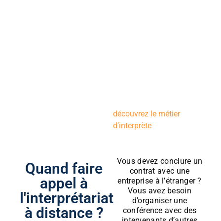
nécessaire, nous
pouvons aussi mettre en
place toute la
configuration matérielle
et logicielle nécessaire à
une conférence à
distance de qualité.
À lire en complément :
découvrez le métier
d’interprète
.
Vous devez conclure un
Quand faire
contrat avec une
appel à
entreprise à l’étranger ?
Vous avez besoin
l'interprétariat
d’organiser une
à distance ?
conférence avec des
intervenants d’autres