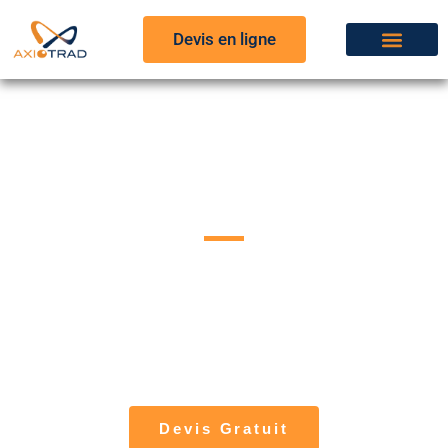
Devis en ligne
Service d’interprétation à
distance
AxioTrad met à votre disposition des
interprètes à distance chevronnés, habitués à
intervenir dans des domaines précis :
juridique, architecture, finance, médical, luxe,
technique…
Devis Gratuit