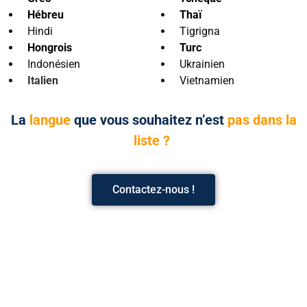
Hébreu
Thaï
Hindi
Tigrigna
Hongrois
Turc
Indonésien
Ukrainien
Italien
Vietnamien
La
langue
que vous souhaitez n’est
pas dans la
liste ?
Contactez-nous !
L’évolution technologique
Interprétation
(et la pandémie de
en
coronavirus) aidant, les
communications
visioconférence
distantes sont