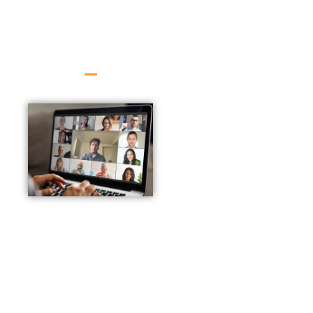
On distingue plusieurs
session
scénarios :
d'interprétation
Vous n’avez pas les
à distance ?
ressources
nécessaires pour
configurer les
accès et la
plateforme :
AxioTrad et ses
partenaires
techniques
s’occupent de la
mise en service du
matériel et de la
configuration de la
plateforme Zoom
Pro de A à Z. Nous
diffusons les
identifiants aux
participants et à
l’interprète, ainsi
que les liens de