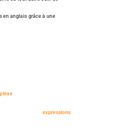
s en anglais grâce à une
oteur, un professionnel du
s venir en aide. Nos traducteurs
ur le bout des doigts.
plexe
demandant une attention
onc des professionnels de la
t de l’architecture et de la
naissent toutes les
expressions
,
rnir des documents ou textes