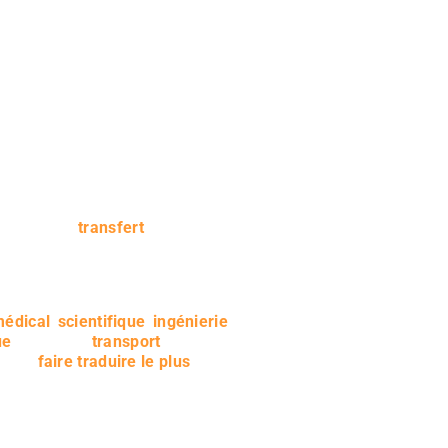
chniques si votre entreprise désire
faciliter le
transfert
ucteurs anglais spécialisés dans
 traducteur technique Anglais
édical
,
scientifique
,
ingénierie
,
ue
ou encore
transport
. Le but est
de les
faire traduire le plus
ment de votre métier.