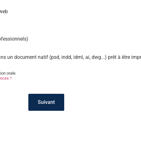
 web
ofessionnels)
ns un document natif (psd, indd, idml, ai, dwg...) prêt à être imp
ion orale.
ences ?
Suivant