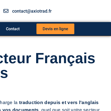
contact@axiotrad.fr
Devis en ligne
Contact
teur Français
is
charge la
traduction depuis et vers l’anglais
us vos documents
, quel que soit votre secteur