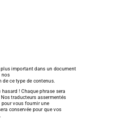
s
ulières)
ticulières)
t plus important dans un document
e nos
traducteurs-juristes
n de ce type de contenus.
au hasard ! Chaque phrase sera
é. Nos traducteurs assermentés
nt pour vous fournir une
traduction
 sera conservée pour que vos
.