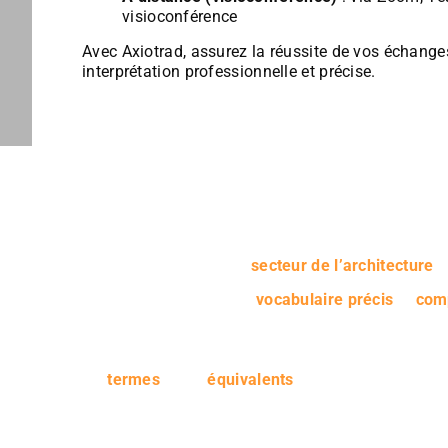
visioconférence
Avec Axiotrad, assurez la réussite de vos échange
interprétation professionnelle et précise.
Que vous soyez un cabinet d’architecture, un prom
bâtiment ou un bureau d’études, nous pouvons vou
anglais connaissent le
secteur de l’architecture
s
Ce domaine requiert un
vocabulaire précis
et
com
particulière auprès des traducteurs. Nous avons d
langue française et anglaise britannique qui ont fai
construction leur domaine de prédilection. Ils con
les
termes
et les
équivalents
nécessaires pour fou
traduits avec précision.
Notices techniques