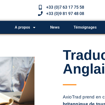
+33 (0)7 63 17 75 58
+33 (0)9 81 97 48 08
A propos
News
Témoignages
Traduc
Angla
AxioTrad prend en 
britannique de to