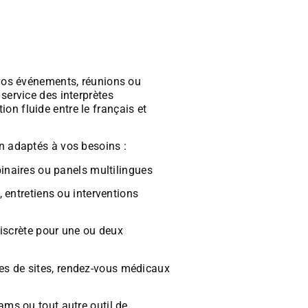
 vos événements, réunions ou
service des interprètes
n fluide entre le français et
n adaptés à vos besoins :
inaires ou panels multilingues
, entretiens ou interventions
 discrète pour une ou deux
ites de sites, rendez-vous médicaux
ams ou tout autre outil de