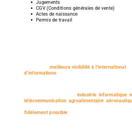
Jugements
CGV (Conditions générales de vente)
Actes de naissance
Permis de travail
Il est essentiel de faire traduire vos documents te
obtenir une
meilleure visibilité à l’international
et 
d’informations
. Pour ce faire, solliciter des trad
votre filière est primordial.
Chaque secteur peut faire appel aux services d’un
britannique – Français :
industrie
,
informatique
,
m
télécommunication
,
agroalimentaire
,
aéronautiq
de pouvoir conserver vos documents d’origine et 
fidèlement possible
par des professionnels idéale
Manuels et notices
Fiches techniques