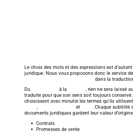
Notices architecturales et environnementale
Dossiers de presse
Appels d’offres
CCTP (Cahier des Clauses Techniques Partic
CCAP (Cahier des clauses administratives par
Le choix des mots et des expressions est d’autan
juridique. Nous vous proposons donc le service d
diplômés et spécialisés anglais
dans la traductio
Du
vocabulaire
à la
syntaxe
, rien ne sera laissé 
traduite pour que son sens soit toujours conserv
choisissent avec minutie les termes qu’ils utilise
claire
,
compréhensible
et
juste
. Chaque subtilité
documents juridiques gardent leur valeur d’origine
Contrats
Promesses de vente