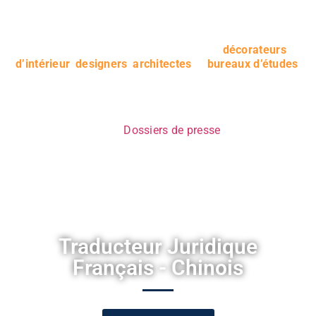
En nous sollicitant, nous allons pouvoir prendre en charge
vos documents et les traduire soigneusement. Parmi nos
clients, nous comptons de nombreux
décorateurs
d’intérieur
,
designers
,
architectes
et
bureaux d’études
,
vous aussi vous pouvez en faire partie !
Notices techniques
Notices architecturales et environnementales
Dossiers de presse
Appels d’offres
CCTP (Cahier des Clauses Techniques Particulières)
CCAP (Cahier des clauses administratives
particulières)
Traducteur Juridique
Français - Chinois