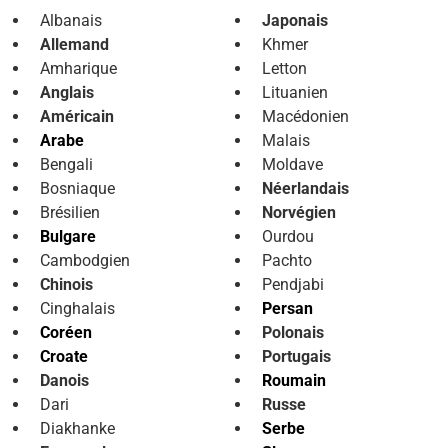
Albanais
Japonais
Allemand
Khmer
Amharique
Letton
Anglais
Lituanien
Américain
Macédonien
Arabe
Malais
Bengali
Moldave
Bosniaque
Néerlandais
Brésilien
Norvégien
Bulgare
Ourdou
Cambodgien
Pachto
Chinois
Pendjabi
Cinghalais
Persan
Coréen
Polonais
Croate
Portugais
Danois
Roumain
Dari
Russe
Diakhanke
Serbe