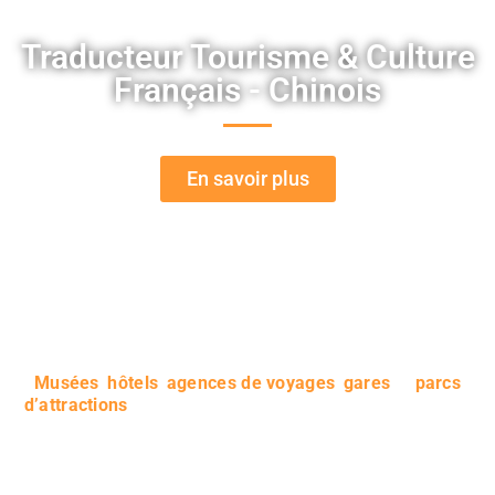
Traducteur Tourisme & Culture
Français - Chinois
En savoir plus
Fournissez à vos clients des supports papiers et
numériques traduits dans leurs langues maternelles ! Ils
profiteront davantage de leur visite chez vous tout en
ayant accès à des informations encore plus pertinentes.
Un traducteur agréé sera mis à votre disposition.
Musées
,
hôtels
,
agences de voyages
,
gares
et
parcs
d’attractions
peuvent compter sur nous, n’hésitez pas à
profiter de notre savoir-faire linguistique afin de
développer votre établissement tout en ayant un service
client de meilleure qualité. Tous les types de documents
vont pouvoir être pris en charge par notre entreprise de