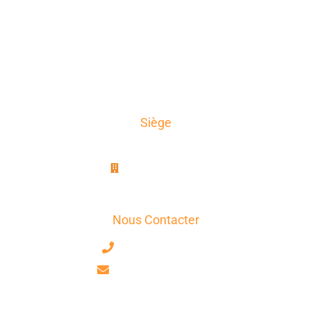
Secteurs d’Activité
A propos
News
Témoignages
Contact
Siège
AxioTrad
8B, rue Jablinot
77100 Meaux
Nous Contacter
+33 7 63 17 75 58
contact@axiotrad.fr
Facebook
LinkedIn