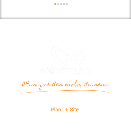
●
●
●
●
●
Plus que des mots, du sens
Plan Du Site
Accueil
Services