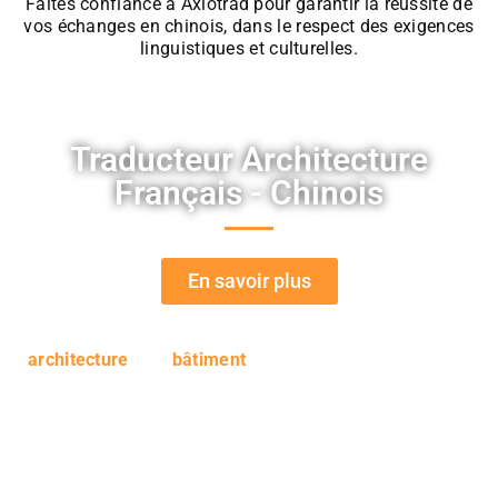
Faites confiance à Axiotrad pour garantir la réussite de
vos échanges en chinois, dans le respect des exigences
linguistiques et culturelles.
Traducteur Architecture
Français - Chinois
En savoir plus
L’
architecture
et le
bâtiment
sont deux domaines qui font
parties de notre expertise. Le vocabulaire qui en découle
est donc maîtrisé par notre agence de traduction
professionnelle et nos traducteurs spécialisés. Ils
prendront en charge tous vos projets pour les traduire vers
la langue-cible de votre choix, notamment le chinois et le
français.