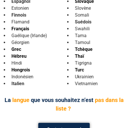
Espagnol
Slovaque
Estonien
Slovène
Finnois
Somali
Flamand
Suédois
Français
Swahili
Gaélique (Irlande)
Tama
Géorgien
Tamoul
Grec
Tchèque
Hébreu
Thaï
Hindi
Tigrigna
Hongrois
Turc
Indonésien
Ukrainien
Italien
Vietnamien
La
langue
que vous souhaitez n’est
pas dans la
liste ?