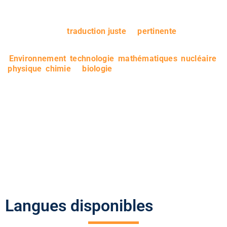
Les traducteurs de notre agence possèdent à la fois des
compétences linguistiques avancées et une connaissance
approfondie des sciences. C’est ce qui leur permet de vous
fournir une
traduction juste
et
pertinente
de vos
documents.
Environnement
,
technologie
,
mathématiques
,
nucléaire
,
physique
,
chimie
et
biologie
, il n’y a pas de domaines qui
ne puissent nous échapper. Nous prenons grand soin de
fournir des traductions exactes qui reproduisent
fidèlement le texte original.
Articles de presse
Brevets, mémoires et thèses
Protocoles et des comptes-rendus
Revues et essais
Publications officielles
Manuels
Langues disponibles