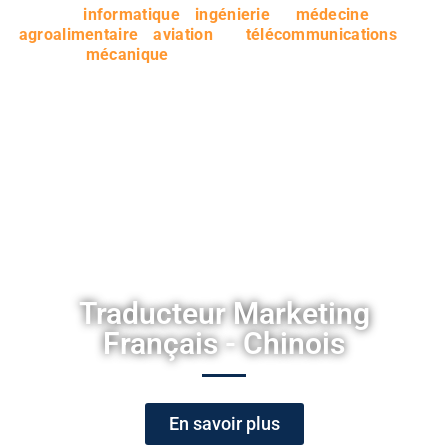
l’
informatique
, l’
ingénierie
, la
médecine
,
l’
agroalimentaire
, l’
aviation
, les
télécommunications
ainsi
que la
mécanique
. Dès que vous avez besoin d’une
traduction pour l’un de ces secteurs d’activité, vous
pouvez contacter notre bureau de traduction.
Manuels et notices
Fiches techniques
Schémas et dessins
Logiciels
Dossiers d’études
Articles scientifiques
Traducteur Marketing
Français - Chinois
En savoir plus