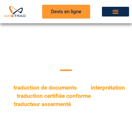
Devis en ligne
Traducteur
Français - Chinois
Vous souhaitez rapidement un devis
de
traduction de documents
ou d’
interprétation
,
une
traduction certifiée conforme
,
un
traducteur assermenté
ou une relecture en
chinois ? Vous pouvez nous envoyer vos
éléments via le formulaire ci-dessous. Nous
vous ferons parvenir notre devis le plus