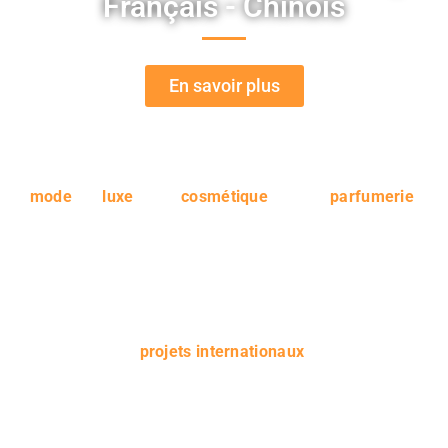
Français - Chinois
En savoir plus
L’expertise de notre agence nous permet de fournir des
traductions justes et précises aux entreprises issues de la
mode
, du
luxe
, de la
cosmétique
et de la
parfumerie
.
Nous serons aussi exigeants que nécessaire pour vous
satisfaire.
Nos services couvrent toutes sortes de documents, des
plus complexes aux plus poétiques. Profitez de notre
savoir-faire en faisant appel à nos services de traduction
spécialisée et vous parviendrez à mener à bien tous vos
projets internationaux
.
Books et portfolio
Communiqués et dossiers de presse
Catalogues et publicités
Articles de blog