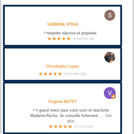
Stéphanie LANGEVIN-ANTOINE
Je suis extrêmement satisfaite des services de
AxioTrad !! Rapidité dans la demande
… Voir plus
★★★★★
a year ago
Halal Badra
Jel la recommande vivement Service rapide très
accueillant et le plus important c'est
… Voir plus
★★★★★
a year ago
Audrey Evans
Excellent je recommande 😁👌
★★★★★
2 years ago