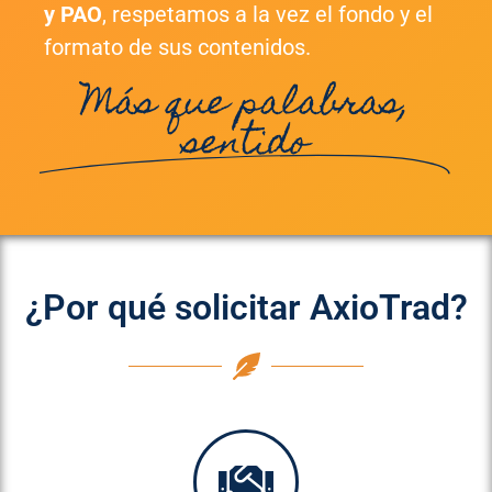
y PAO
, respetamos a la vez el fondo y el
formato de sus contenidos.
Más que palabras,
sentido
¿Por qué solicitar AxioTrad?