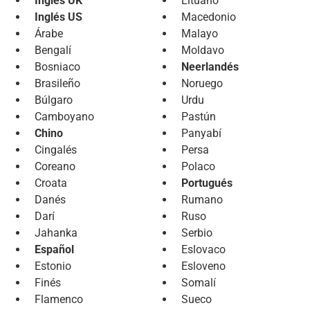
Inglés UK
Lituano
Inglés US
Macedonio
Árabe
Malayo
Bengalí
Moldavo
Bosniaco
Neerlandés
Brasileño
Noruego
Búlgaro
Urdu
Camboyano
Pastún
Chino
Panyabí
Cingalés
Persa
Coreano
Polaco
Croata
Portugués
Danés
Rumano
Darí
Ruso
Jahanka
Serbio
Español
Eslovaco
Estonio
Esloveno
Finés
Somalí
Flamenco
Sueco