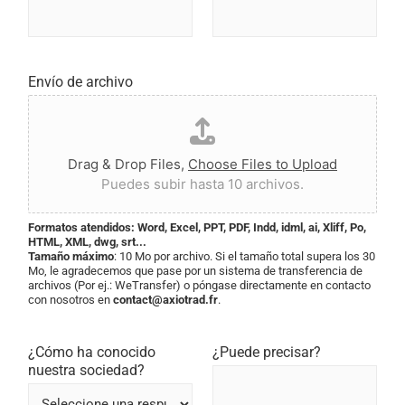
Idioma de origen
Idioma/s de destino
Envío de archivo
Drag & Drop Files,
Choose Files to Upload
Puedes subir hasta 10 archivos.
Formatos atendidos: Word, Excel, PPT, PDF, Indd, idml, ai, Xliff, Po,
HTML, XML, dwg, srt...
Tamaño máximo
: 10 Mo por archivo. Si el tamaño total supera los 30
Mo, le agradecemos que pase por un sistema de transferencia de
archivos (Por ej.: WeTransfer) o póngase directamente en contacto
con nosotros en
contact@axiotrad.fr
.
¿Cómo ha conocido
¿Puede precisar?