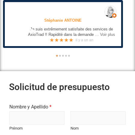
Jean Paris
Professionnalisme, réactivité et écoute de la
demande spécifique.
Mon expérience,
… Voir plus
★★★★★
3 years ago
●
●
●
●
●
Solicitud de presupuesto
Nombre y Apellido
*