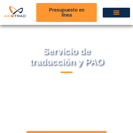
Presupuesto en
línea
Servicio de
traducción y PAO
Dentro de la agencia especializada AxioTrad,
infografistas y traductores colaboran a diario.
¿Su objetivo? Una
traducción y una
composición
de calidad para todos sus
contenidos.