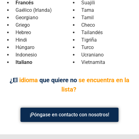
Francés
Suajili
Gaélico (Irlanda)
Tama
Georgiano
Tamil
Griego
Checo
Hebreo
Tailandés
Hindi
Tigriña
Húngaro
Turco
Indonesio
Ucraniano
Italiano
Vietnamita
¿El
idioma
que quiere no
se encuentra en la
lista?
¡Póngase en contacto con nosotros!