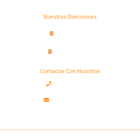
Contacto
Presupuesto
Nuestras Direcciones
8B, rue Jablinot
77100 Meaux
25, rue Lenepveu
49100 Angers
Contactar Con Nosotros
+33 7 68 59 52 17
contact@axiotrad.fr
Facebook
LinkedIn