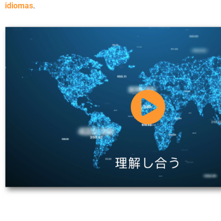
idiomas
.