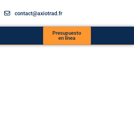
contact@axiotrad.fr
Presupuesto
en línea
ios de
cción médica
 acompaña en sus intercambios