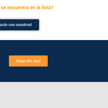
o
se encuentra en la lista?
acto con nosotros!
Haga clic aquí