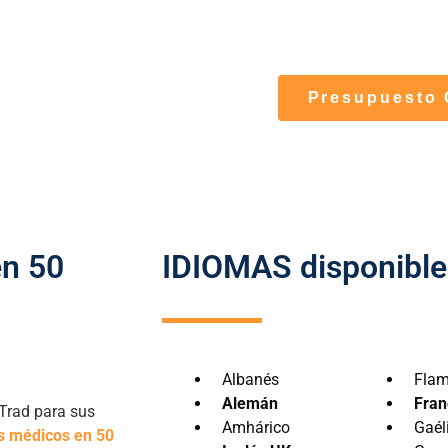
internacionales. Es
farmacéutica
, trat
Presupuesto 
n 50
IDIOMAS disponible
Albanés
Fla
Alemán
Fran
oTrad para sus
Amhárico
Gaél
s médicos en 50