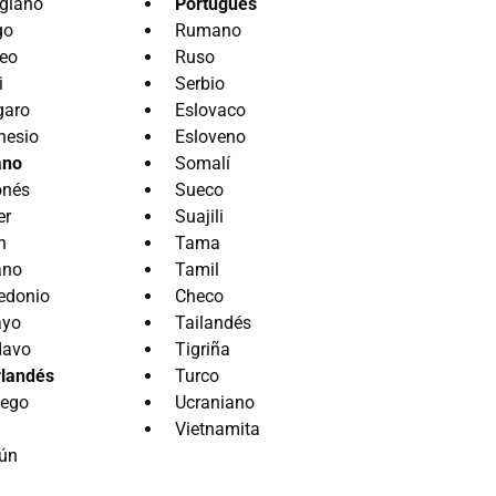
giano
Portugués
go
Rumano
eo
Ruso
i
Serbio
garo
Eslovaco
nesio
Esloveno
ano
Somalí
onés
Sueco
er
Suajili
n
Tama
ano
Tamil
edonio
Checo
ayo
Tailandés
davo
Tigriña
landés
Turco
uego
Ucraniano
Vietnamita
ún