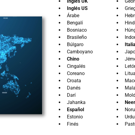
Inglés UK
Geor
Inglés US
Grie
Árabe
Hebr
Bengalí
Hind
Bosniaco
Hún
Brasileño
Indo
Búlgaro
Itali
Camboyano
Jap
Chino
Jém
Cingalés
Letó
Coreano
Litu
Croata
Mac
Danés
Mal
Darí
Mol
Jahanka
Neer
Español
Nor
Estonio
Urdu
Finés
Past