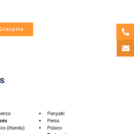
pecializados en
traducción médica y
amos todos sus
documentos científicos
.
Gratuito
s
menco
Panyabí
cés
Persa
ico (Irlanda)
Polaco