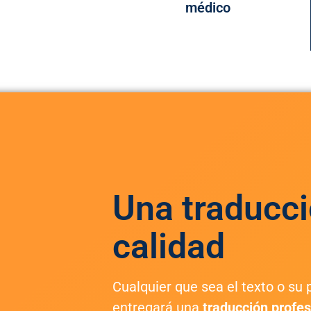
médico
Una traducci
calidad
Cualquier que sea el texto o su p
entregará una
traducción profes