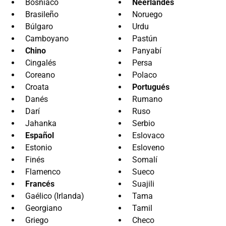
Bosniaco
Neerlandés
Brasileño
Noruego
Búlgaro
Urdu
Camboyano
Pastún
Chino
Panyabí
Cingalés
Persa
Coreano
Polaco
Croata
Portugués
Danés
Rumano
Darí
Ruso
Jahanka
Serbio
Español
Eslovaco
Estonio
Esloveno
Finés
Somalí
Flamenco
Sueco
Francés
Suajili
Gaélico (Irlanda)
Tama
Georgiano
Tamil
Griego
Checo