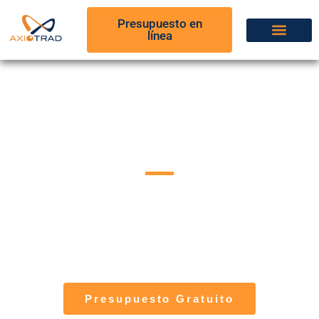
Presupuesto en
línea
Servicio de
traducción Marketing
Una
traducción marketing de calidad
es
esencial para alcanzar un mercado
internacional. Comunique el mensaje en el
país de su elección gracias a AxioTrad.
Presupuesto Gratuito