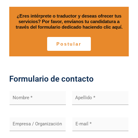
¿Eres intérprete o traductor y deseas ofrecer tus
servicios? Por favor, envíanos tu candidatura a
través del formulario dedicado haciendo clic aquí.
Postular
Formulario de contacto
N
o
m
N
A
*
o
p
m
e
S
E
b
l
o
m
r
l
e
c
i
a
d