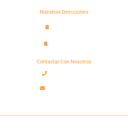
Nuestras Direcciones
8B, rue Jablinot
77100 Meaux
25, rue Lenepveu
49100 Angers
Contactar Con Nosotros
+33 7 68 59 52 17
contact@axiotrad.fr
Facebook
LinkedIn
AxioTrad Ⓒ 2026 Todos Los Derechos Reservados -
Aviso Legal
-
CGV
-
Declaración De Confidencialidad
-
Política De Cookies
-