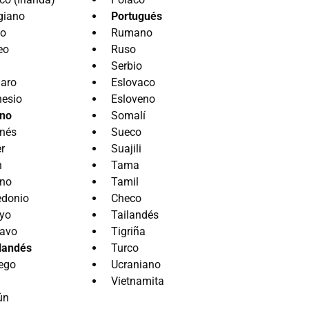
giano
Portugués
go
Rumano
eo
Ruso
Serbio
aro
Eslovaco
nesio
Esloveno
ano
Somalí
nés
Sueco
r
Suajili
n
Tama
ano
Tamil
donio
Checo
yo
Tailandés
avo
Tigriña
landés
Turco
ego
Ucraniano
Vietnamita
ún