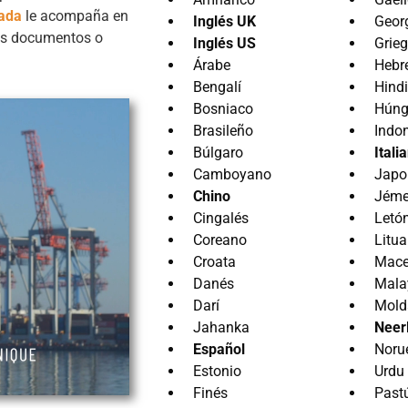
zada
le acompaña en
Inglés UK
Geor
sus documentos o
Inglés US
Grie
Árabe
Hebr
Bengalí
Hindi
Bosniaco
Húng
Brasileño
Indo
Búlgaro
Itali
Camboyano
Japo
Chino
Jéme
Cingalés
Letó
Coreano
Litu
Croata
Mace
Danés
Mala
Darí
Mold
Jahanka
Neer
Español
Noru
Estonio
Urdu
Finés
Past