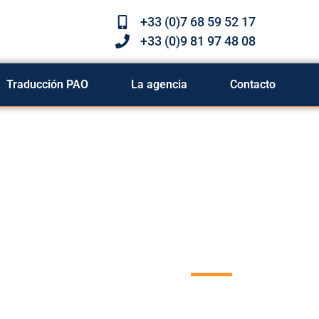
+33 (0)7 68 59 52 17
+33 (0)9 81 97 48 08
Traducción PAO
La agencia
Contacto
Servic
traduc
En inglés, francés o