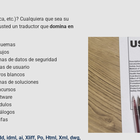
ca, etc.)? Cualquiera que sea su
 usted un traductor que
domina en
quemas
ujos
has de datos de seguridad
as de usuario
ros blancos
has de soluciones
cursos
tware
dulos
álogos
ifas
, idml, ai, Xliff, Po, Html, Xml, dwg,