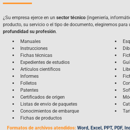
¿Su empresa ejerce en un
sector técnico
(ingeniería, informáti
producto, su servicio o el tipo de documento, elegiremos para
profundidad su profesión
.
Manuales
Es
Instrucciones
Dib
Fichas técnicas
Fic
Expedientes de estudios
Guí
Artículos científicos
Lib
Informes
Fic
Folletos
Con
Patentes
Sof
Certificados de origen
Mó
Listas de envío de paquetes
Cat
Conocimientos de embarque
Tar
Fichas de productos
Formatos de archivos atendidos:
Word, Excel, PPT, PDF, Indd