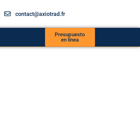
contact@axiotrad.fr
Presupuesto
en línea
io de
ción Técnica
 en cualquier otro idioma, la traducción de sus