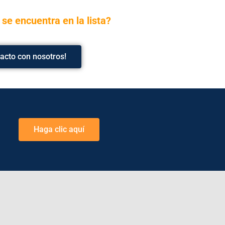
o
se encuentra en la lista?
acto con nosotros!
Haga clic aquí