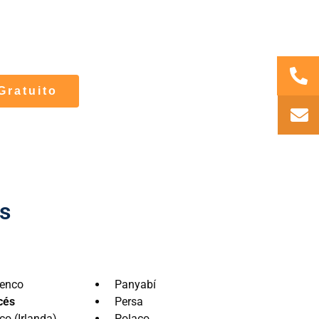
 debe ser perfecta. Nuestros traductores se
e actividad.
Gratuito
s
enco
Panyabí
cés
Persa
co (Irlanda)
Polaco