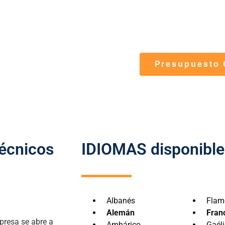
documentos técnicos
adaptarán a sector d
Presupuesto 
écnicos
IDIOMAS disponible
Albanés
Flam
Alemán
Fran
mpresa se abre a
Amhárico
Gaéli