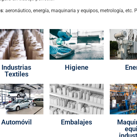
es
: aeronáutico, energía, maquinaria y equipos, metrología, etc. 
Industrias
Higiene
Ene
Textiles
Automóvil
Embalajes
Maquin
equ
indust