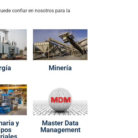
Puede confiar en nosotros para la
rgía
Minería
aria y
Master Data
ipos
Management
riales