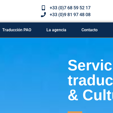
+33 (0)7 68 59 52 17
+33 (0)9 81 97 48 08
Traducción PAO
La agencia
Contacto
Servic
tradu
& Cult