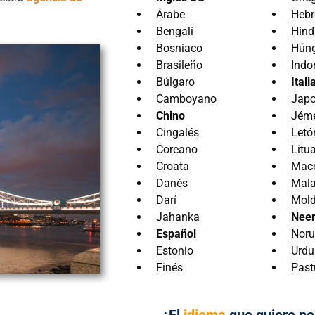
Árabe
Hebr
Bengalí
Hind
Bosniaco
Hún
Brasileño
Indo
Búlgaro
Itali
Camboyano
Jap
Chino
Jém
Cingalés
Letó
Coreano
Litu
Croata
Mac
Danés
Mal
Darí
Mol
Jahanka
Neer
Español
Nor
Estonio
Urdu
Finés
Past
¿El
idioma
que quiere n