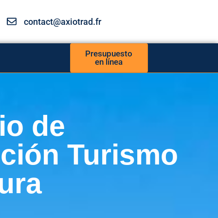
contact@axiotrad.fr
Presupuesto
en línea
io de
cción Turismo
ura