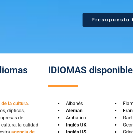
Presupuesto 
idiomas
IDIOMAS disponible
 de la cultura
.
Albanés
Fla
s, dípticos,
Alemán
Fran
 empresas de
Amhárico
Gaél
 cultura, la calidad
Inglés UK
Geor
uestra
agencia de
Inglés US
Grie