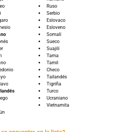
eo
Ruso
i
Serbio
garo
Eslovaco
nesio
Esloveno
ano
Somalí
onés
Sueco
er
Suajili
n
Tama
ano
Tamil
edonio
Checo
ayo
Tailandés
davo
Tigriña
landés
Turco
uego
Ucraniano
Vietnamita
ún
o
se encuentra en la lista?