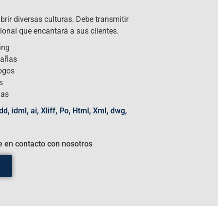
rir diversas culturas. Debe transmitir
onal que encantará a sus clientes.
ing
añas
ogos
s
ñas
d, idml, ai, Xliff, Po, Html, Xml, dwg,
 en contacto con nosotros