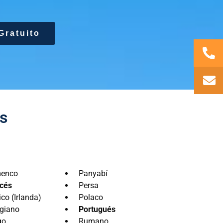
Gratuito
s
menco
Panyabí
cés
Persa
ico (Irlanda)
Polaco
giano
Portugués
go
Rumano