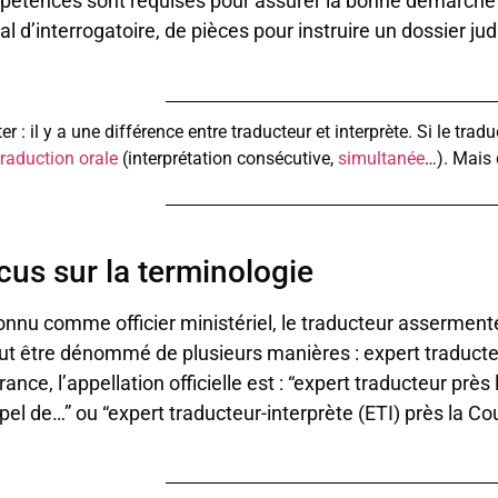
étences sont requises pour assurer la bonne démarche d
al d’interrogatoire, de pièces pour instruire un dossier jud
er : il y a une différence entre traducteur et interprète. Si le trad
traduction orale
(interprétation consécutive,
simultanée
…). Mais 
cus sur la terminologie
nnu comme officier ministériel, le traducteur assermenté
eut être dénommé de plusieurs manières : expert traducteu
rance, l’appellation officielle est : “expert traducteur prè
pel de…” ou “expert traducteur-interprète (ETI) près la Co