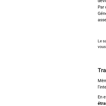
devi
Par 
Géné
asse
Le sa
vous 
Tr
Même
l’in
En e
étra