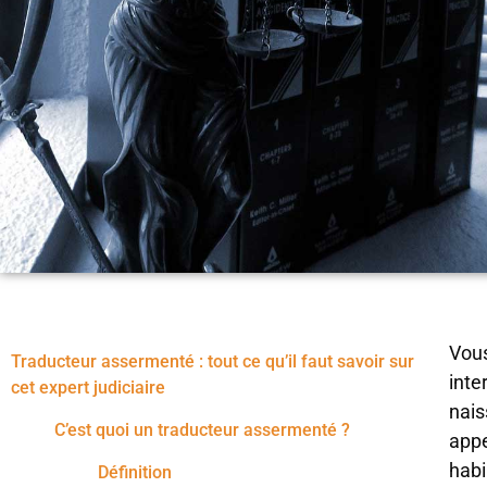
Vous
Traducteur assermenté : tout ce qu’il faut savoir sur
inte
cet expert judiciaire
nai
C’est quoi un traducteur assermenté ?
appe
habi
Définition