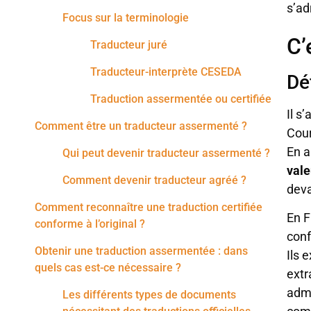
s’ad
Focus sur la terminologie
C’
Traducteur juré
Traducteur-interprète CESEDA
Dé
Traduction assermentée ou certifiée
Il s
Comment être un traducteur assermenté ?
Cour
En a
Qui peut devenir traducteur assermenté ?
vale
Comment devenir traducteur agréé ?
deva
Comment reconnaître une traduction certifiée
En F
conforme à l’original ?
conf
Obtenir une traduction assermentée : dans
Ils 
quels cas est-ce nécessaire ?
extr
admi
Les différents types de documents