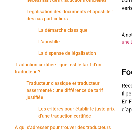
comp
nécessitant des traductions officielles
verb
Légalisation des documents et apostille :
des cas particuliers
La démarche classique
À not
L’apostille
une 
La dispense de légalisation
Traduction certifiée : quel est le tarif d’un
Fo
traducteur ?
Traducteur classique et traducteur
Reco
assermenté : une différence de tarif
Il p
justifiée
En F
Les critères pour établir le juste prix
d’ap
d’une traduction certifiée
À qui s’adresser pour trouver des traducteurs