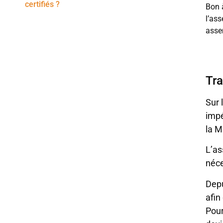
certifiés ?
Bon 
l’ass
asser
Tra
Sur 
impé
la M
L’as
néce
Depu
afin
Pour