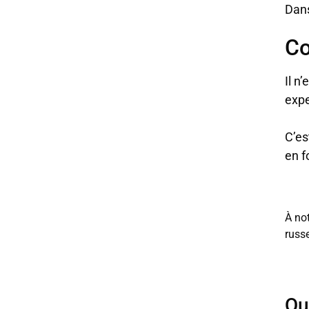
Dans
Co
Il n
expe
C’es
en f
À no
russe
Qu