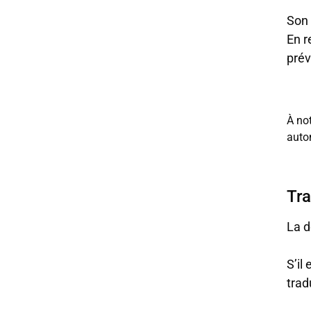
Son 
En r
prév
À not
auto
Tra
La d
S’il
trad