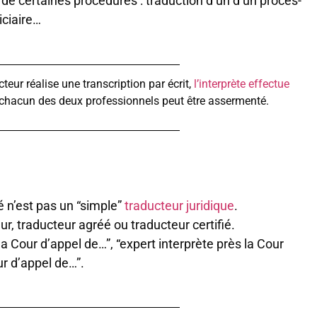
e certaines procédures : traduction d’un d’un procès-
iciaire…
ucteur réalise une transcription par écrit,
l’interprète effectue
chacun des deux professionnels peut être assermenté.
 n’est pas un “simple”
traducteur juridique
.
r, traducteur agréé ou traducteur certifié.
s la Cour d’appel de…”, “expert interprète près la Cour
ur d’appel de…”.