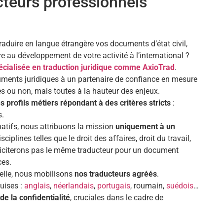
cteurs professionnels
traduire en langue étrangère vos documents d’état civil,
e au développement de votre activité à l’international ?
cialisée en traduction juridique comme AxioTrad
.
cuments juridiques à un partenaire de confiance en mesure
es ou non, mais toutes à la hauteur des enjeux.
s profils métiers répondant à des critères stricts
:
s.
atifs, nous attribuons la mission
uniquement à un
iplines telles que le droit des affaires, droit du travail,
olliciterons pas le même traducteur pour un document
ces.
ielle, nous mobilisons
nos traducteurs agréés
.
quises :
anglais
,
néerlandais
,
portugais
, roumain,
suédois
…
de la confidentialité
, cruciales dans le cadre de