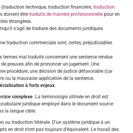
e
(traduction technique, traduction financière,
traduction
s doivent être
traduits de manière professionnelle
pour en
ibles étrangères.
rsqu’il s’agit de traduire des documents juridiques
ne traduction commerciale sont, certes, préjudiciables
es termes mal traduits concernent une sentence rendue
nt de preuves afin de prononcer un jugement. Une
une procédure, une décision de justice défavorable (car
urs ou la mauvaise application de la sentence.
cialisation à forts enjeux
.
xercice complexe
. La terminologie utilisée en droit est
 vocabulaire juridique employé dans le document source
ns la langue cible.
ion ou traduction littérale. D’un système juridique à un
pts en droit n’ont pas toujours d’équivalent. Le travail des