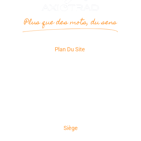
Plus que des mots, du sens
Plan Du Site
Accueil
Services
Secteurs d’Activité
A propos
News
Témoignages
Contact
Siège
AxioTrad