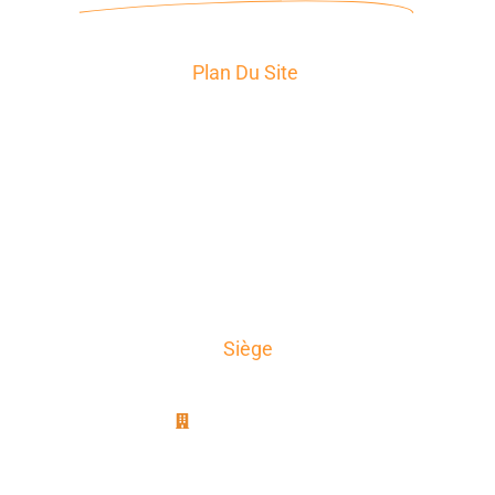
Plan Du Site
Accueil
Services
Secteurs d’Activité
A propos
News
Témoignages
Contact
Siège
AxioTrad
8B, rue Jablinot
77100 Meaux