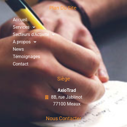
Plan Du Site
Accueil
Services
Secteurs d’Activité
A propos
News
Témoignages
Contact
Siège
AxioTrad
8B, rue Jablinot
77100 Meaux
Nous Contacter