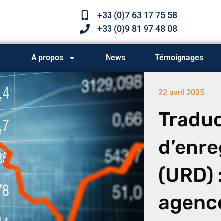
+33 (0)7 63 17 75 58
+33 (0)9 81 97 48 08
A propos
News
Témoignages
22 avril 2025
Tradu
d’enre
(URD) 
agence