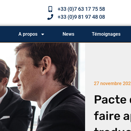
+33 (0)7 63 17 75 58
+33 (0)9 81 97 48 08
A propos
News
Témoignages
27 novembre 202
Pacte 
faire 