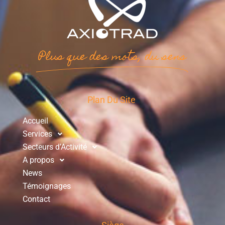
Plus que des mots, du sens
Plan Du Site
Accueil
Services
Secteurs d’Activité
A propos
News
Témoignages
Contact