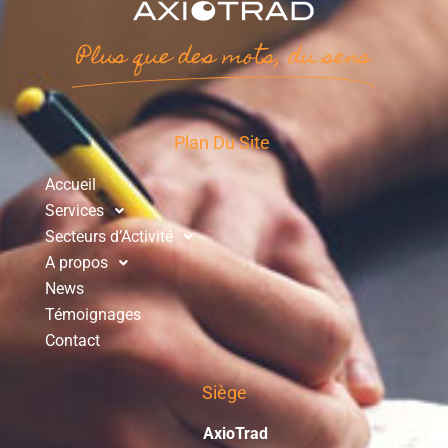
Plus que des mots, du sens
Plan Du Site
Accueil
Services
Secteurs d’Activité
A propos
News
Témoignages
Contact
Siège
AxioTrad