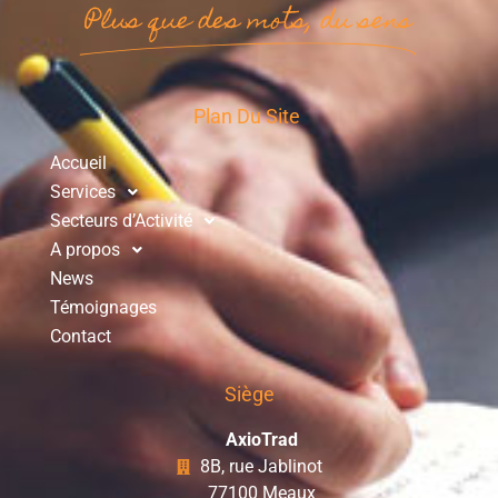
Plus que des mots, du sens
Plan Du Site
Accueil
Services
Secteurs d’Activité
A propos
News
Témoignages
Contact
Siège
AxioTrad
8B, rue Jablinot
77100 Meaux