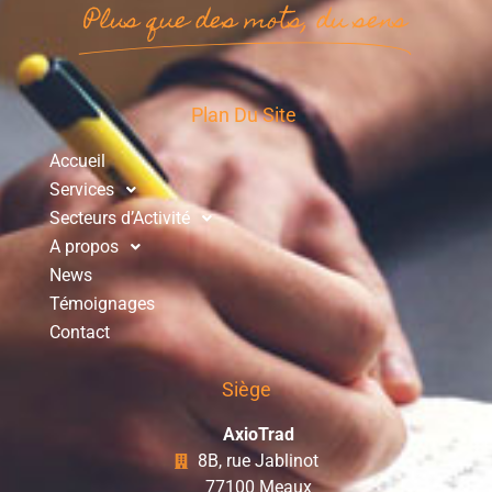
Plus que des mots, du sens
Plan Du Site
Accueil
Services
Secteurs d’Activité
A propos
News
Témoignages
Contact
Siège
AxioTrad
8B, rue Jablinot
77100 Meaux