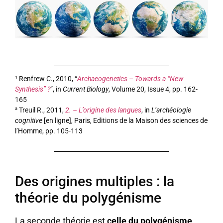
¹ Renfrew C., 2010, “
Archaeogenetics – Towards a “New
Synthesis” ?
”, in
Current Biology
, Volume 20, Issue 4, pp. 162-
165
² Treuil R., 2011,
2. – L’origine des langues
, in
L’archéologie
cognitive
[en ligne], Paris, Editions de la Maison des sciences de
l’Homme, pp. 105-113
Des origines multiples : la
théorie du polygénisme
La seconde théorie est
celle du polygénisme