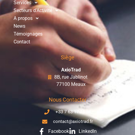
Services
Secteurs d’Activité
A propos
News
Témoignages
Contact
Siège
AxioTrad
8B, rue Jablinot
77100 Meaux
Nous Contacter
+33 7 63 17 75 58
contact@axiotrad.fr
Facebook
LinkedIn