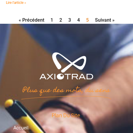
Lire l'article »
« Précédent
1
2
3
4
5
Suivant »
Plus que des mots, du sens
Plan Du Site
Accueil