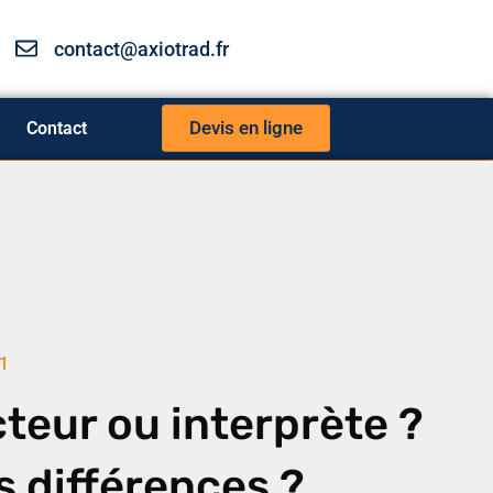
contact@axiotrad.fr
Devis en ligne
Contact
1
teur ou interprète ?
s différences ?