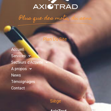
Plus que des mots, du sens
Plan Du Site
Accueil
Services
Secteurs d’Activité
A propos
News
Témoignages
Contact
Siège