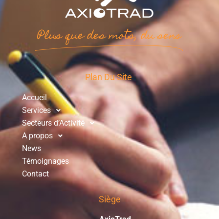
Plus que des mots, du sens
Plan Du Site
Accueil
Services
Secteurs d’Activité
A propos
News
Témoignages
Contact
Siège