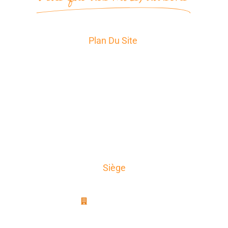
Plan Du Site
Accueil
Services
Secteurs d’Activité
A propos
News
Témoignages
Contact
Siège
AxioTrad
8B, rue Jablinot
77100 Meaux