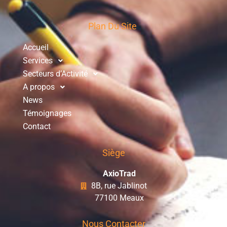
Plan Du Site
Accueil
Services
Secteurs d’Activité
A propos
News
Témoignages
Contact
Siège
AxioTrad
8B, rue Jablinot
77100 Meaux
Nous Contacter