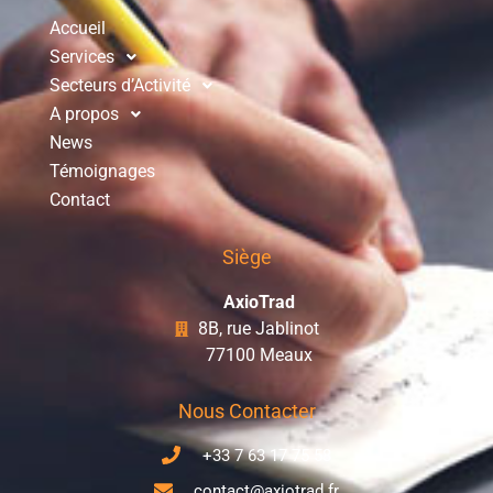
Accueil
Services
Secteurs d’Activité
A propos
News
Témoignages
Contact
Siège
AxioTrad
8B, rue Jablinot
77100 Meaux
Nous Contacter
+33 7 63 17 75 58
contact@axiotrad.fr