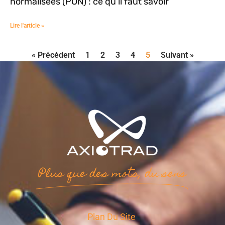
normalisées (PON) : ce qu’il faut savoir
Lire l'article »
« Précédent
1
2
3
4
5
Suivant »
Plus que des mots, du sens
Plan Du Site