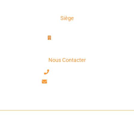
Contact
Siège
AxioTrad
8B, rue Jablinot
77100 Meaux
Nous Contacter
+33 7 63 17 75 58
contact@axiotrad.fr
Facebook
LinkedIn
AxioTrad Ⓒ 2026 Tous Droits Réservés -
Mentions Légales
-
CGV
-
Déclaration De Confidentialité
-
Politique De Cookies
- Site Réalisé
Par
GooPlus