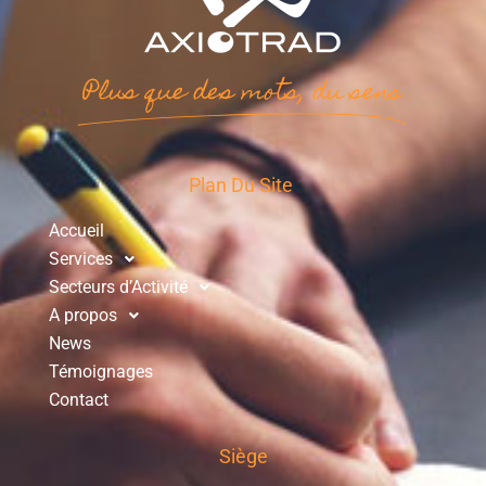
Plus que des mots, du sens
Plan Du Site
Accueil
Services
Secteurs d’Activité
A propos
News
Témoignages
Contact
Siège