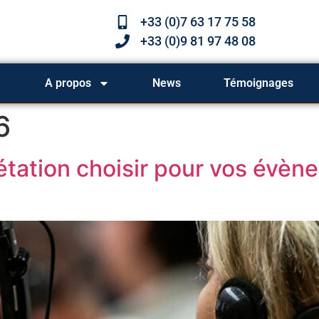
+33 (0)7 63 17 75 58
+33 (0)9 81 97 48 08
A propos
News
Témoignages
6
rétation choisir pour vos évèn