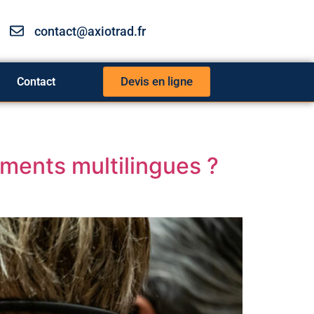
contact@axiotrad.fr
Devis en ligne
Contact
ements multilingues ?