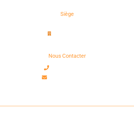
Siège
AxioTrad
8B, rue Jablinot
77100 Meaux
Nous Contacter
+33 7 63 17 75 58
contact@axiotrad.fr
Facebook
LinkedIn
AxioTrad Ⓒ 2026 Tous Droits Réservés -
Mentions Légales
-
CGV
-
Déclaration De Confidentialité
-
Politique De Cookies
- Site Réalisé
Par
GooPlus