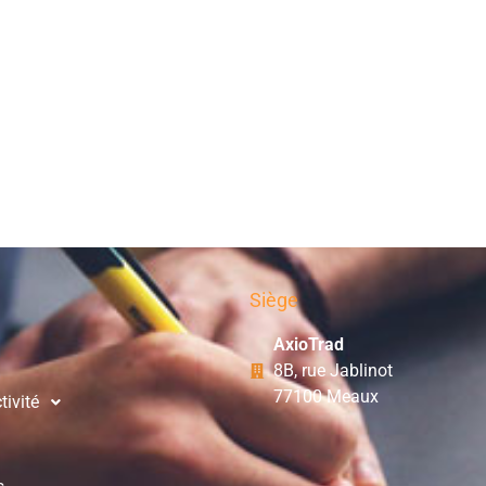
Siège
AxioTrad
8B, rue Jablinot
77100 Meaux
tivité