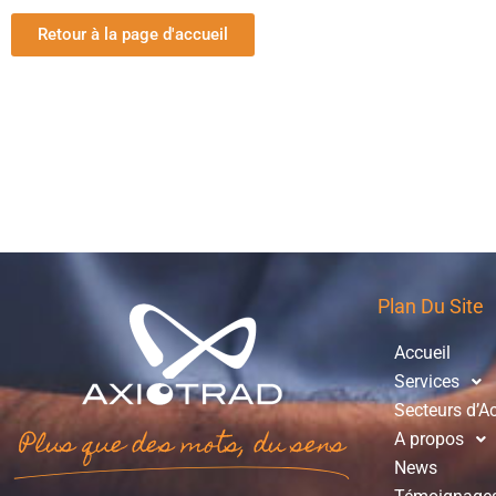
Retour à la page d'accueil
Plan Du Site
Accueil
Services
Secteurs d’Ac
Plus que des mots, du sens
A propos
News