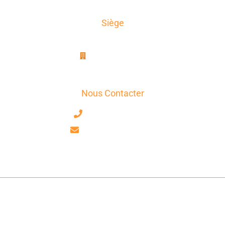
Siège
AxioTrad
8B, rue Jablinot
77100 Meaux
Nous Contacter
+33 7 63 17 75 58
contact@axiotrad.fr
Facebook
LinkedIn
AxioTrad Ⓒ 2026 Tous Droits Réservés -
Mentions Légales
-
CGV
-
Déclaration De Confidentialité
-
Politique De Cookies
- Site Réalisé
Par
GooPlus