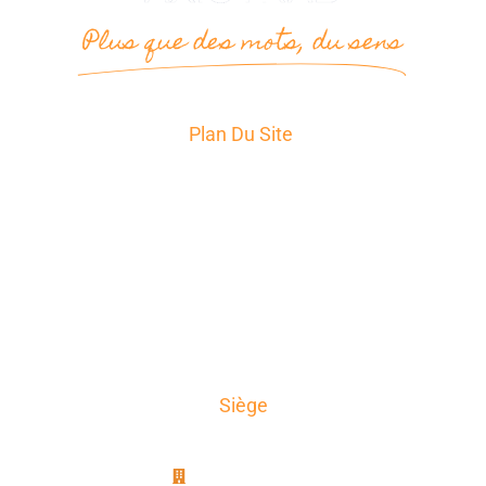
Plus que des mots, du sens
Plan Du Site
Accueil
Services
Secteurs d’Activité
A propos
News
Témoignages
Contact
Siège
AxioTrad
8B, rue Jablinot